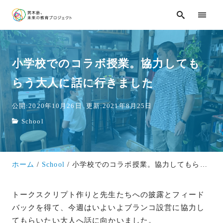
小学校でのコラボ授業。協力しても
らう大人に話に行きました
公開:2020年10月26日
更新:2021年8月25日
School
ホーム
School
小学校でのコラボ授業。協力してもらう大人に話に行きました
トークスクリプト作りと先生たちへの披露とフィード
バックを得て、今週はいよいよブランコ設営に協力し
てもらいたい大人へ話に向かいました。