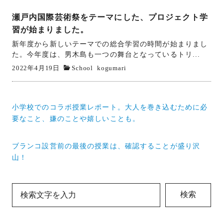
瀬戸内国際芸術祭をテーマにした、プロジェクト学
習が始まりました。
新年度から新しいテーマでの総合学習の時間が始まりまし
た。今年度は、男木島も一つの舞台となっているトリ...
2022年4月19日
School
kogumari
投
小学校でのコラボ授業レポート。大人を巻き込むために必
稿
要なこと、嫌のことや嬉しいことも。
ナ
ブランコ設営前の最後の授業は、確認することが盛り沢
ビ
山！
ゲ
ー
検索
シ
ョ