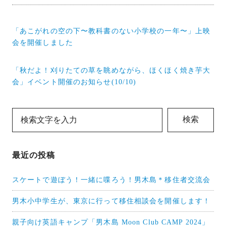
投
「あこがれの空の下〜教科書のない小学校の一年〜」上映
稿
会を開催しました
ナ
「秋だよ！刈りたての草を眺めながら、ほくほく焼き芋大
ビ
会」イベント開催のお知らせ(10/10)
ゲ
ー
検索
シ
ョ
最近の投稿
ン
スケートで遊ぼう！一緒に喋ろう！男木島＊移住者交流会
男木小中学生が、東京に行って移住相談会を開催します！
親子向け英語キャンプ「男木島 Moon Club CAMP 2024」